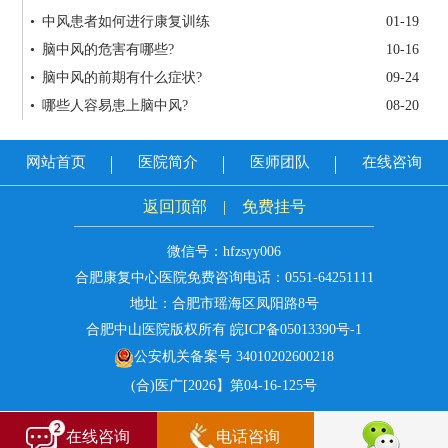
• 中风患者如何进行康复训练
01-19
• 脑中风的危害有哪些?
10-16
• 脑中风的前期有什么症状?
09-24
• 哪些人容易患上脑中风?
08-20
网站首页
医院简介
医师团队
在线咨询
返回顶部
|
免费挂号
微信号：hfzsyy006
合肥康复中心医院免费咨询电话：
0551-64251111
地址：合肥市瑶海区凤阳路8号
合肥中山医院版权所有
皖ICP备05013390号-1
公安机关备案号 34010202600218
(合)医广[2026】第04-16-125号
在线咨询
电话咨询