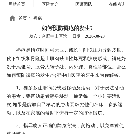
网站首页
医院简介
医师团队
在线咨询
首页
>
褥疮
如何预防褥疮的发生?
发布：合肥中山医院
日期：2020-08-20
褥疮是指短时间强大压力或长时间低压力导致皮肤、
皮下组织和骨隆起上肌肉缺血性坏死和溃疡形成。褥疮好
发于尾骶骨、股骨大转子处、内外踝、脊柱等部位。那么
如何预防褥疮的发生?合肥中山医院的医生来为你解答。
1、要多多让肝病变患者移动及活动。对于没法活动
的患者，要帮助患者翻身移动，通常每二个小时要活动一
次;如果是能够自己移动的患者要鼓励他们在床上多多运
动，以及在家属的帮助下进行一定的肢体锻炼。
2、指导病人正确的翻身方法，勿拖动，以免摩擦使
皮肤破损。