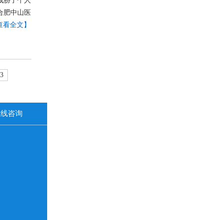
威胁了个人
合肥中山医
查看全文】
3
在线咨询