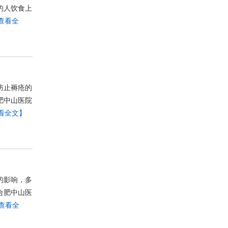
的人饮食上
查看全
防止褥疮的
肥中山医院
看全文】
的影响，多
合肥中山医
查看全