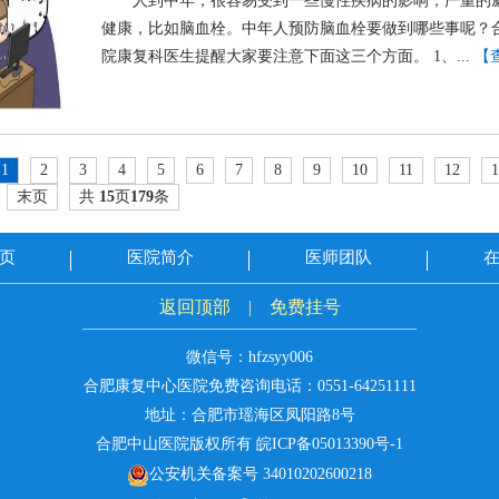
人到中年，很容易受到一些慢性疾病的影响，严重的
健康，比如脑血栓。中年人预防脑血栓要做到哪些事呢？
院康复科医生提醒大家要注意下面这三个方面。 1、...
【
1
2
3
4
5
6
7
8
9
10
11
12
1
末页
共
15
页
179
条
页
医院简介
医师团队
返回顶部
|
免费挂号
微信号：hfzsyy006
合肥康复中心医院免费咨询电话：
0551-64251111
地址：合肥市瑶海区凤阳路8号
合肥中山医院版权所有
皖ICP备05013390号-1
公安机关备案号 34010202600218