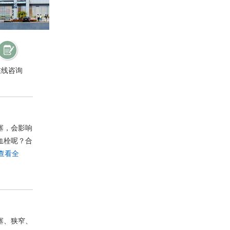
在线咨询
塞，会影响
血栓呢？合
查看全
塞、狭窄、